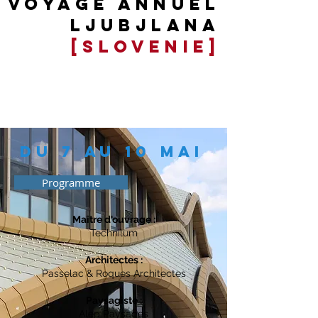
vOYAGE annuel
LJUBJLANA
[SLOVENIE]
DU 7 AU 10 MAI
Programme
Maître d'ouvrage :
Technilum
Architectes :
Passelac & Roques Architectes
Paysagiste :
Alep Paysages