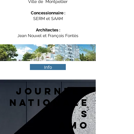
Ville de Montpellier
Concessionnaire :
SERM et SAAM
Architectes :
Jean Nouvel et François Fontès
© NBJ Architectes
Info
Journees
nationale
s
amo