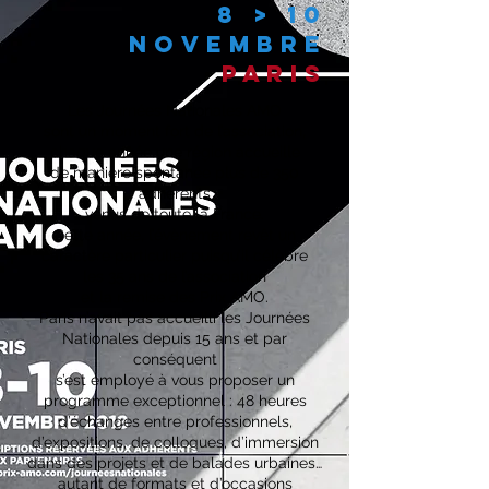
8 > 10
NOVEMBRE
PARIS
Les Journées Nationales AMO
sont un moment fort de l’association,
chaque année une région accueille
de manière spontanée plus de 350
adhérents
venus de toute la France.
Cette année, l’évènement revêt un
caractère particulier puisqu’il célèbre
les 35 ans de l’association
et la remise des Prix AMO.
Paris n’avait pas accueilli les Journées
Nationales depuis 15 ans et par
conséquent
s’est employé à vous proposer un
programme exceptionnel : 48 heures
d’échanges entre professionnels,
d’expositions, de colloques, d’immersion
dans des projets et de balades urbaines…
autant de formats et d’occasions