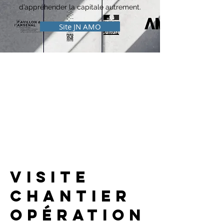
d’appréhender la capitale autrement.
Site JN AMO
visite
chantier
opération